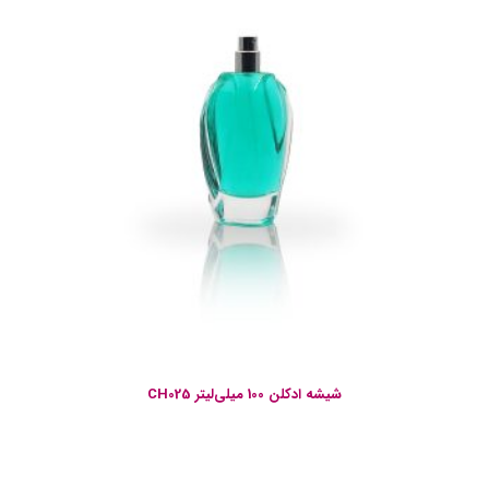
شیشه ادکلن 100 میلی‌لیتر CH025