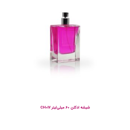
شیشه ادکلن 60 میلی‌لیتر CH017