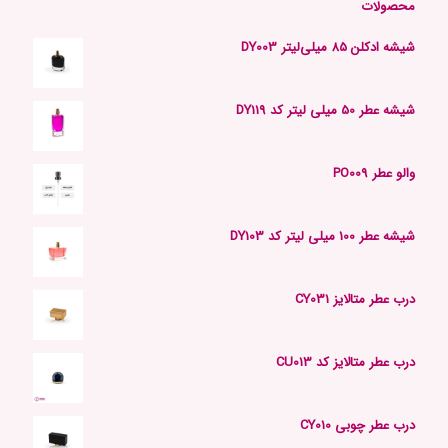
محصولات
شیشه ادکلن 85 میلی‌لیتر DY003
شیشه عطر 50 میلی لیتر کد DY119
والو عطر PO009
شیشه عطر 100 میلی لیتر کد DY103
درب عطر متالایز CY031
درب عطر متالایز کد CU013
درب عطر چوبی CY010