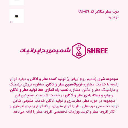
درب عطر متالایز کد CU059
تومان
۰
مجموعه شری
(شمیم ریح ایرانیان)
تولید کننده عطر و ادکلن
و تولید انواع
رایحه با خدمات مشاوره
فرمولاسیون عطر و ادکلن
، مشاوره فروش برندینگ
و مارکتینگ عطر و ادکلن، مشاوره
نصب راه اندازی خط تولید عطر و ادکلن
و
چاپ و بسته بندی عطر و ادکلن
در خدمت شماست. همچنین این
مجموعه در حوزه عطر، عطرسازی و تولید ادکلن خدمات متنوعی شامل
تولید تخصصی درب‌های عطر با انواع متریال، ارائه انواع پمپ و اتومایزر و
کلار ظروف عطر و تولید وواردات تخصصی ظروف عطر را ارائه می‌دهد