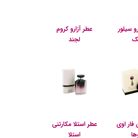
و سیلور
عطر آزارو کروم
ک
لجند
فار اوی
عطر استلا مکارتنی
وها
استلا