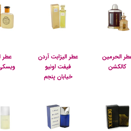
طر الحرمین
عطر الیزابت آردن
عطر او
کالکشن
فیفت اونیو
ویسکی 
خیابان پنجم