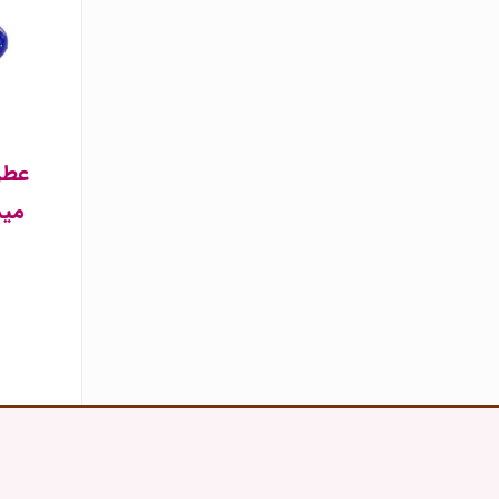
عطر 
مید