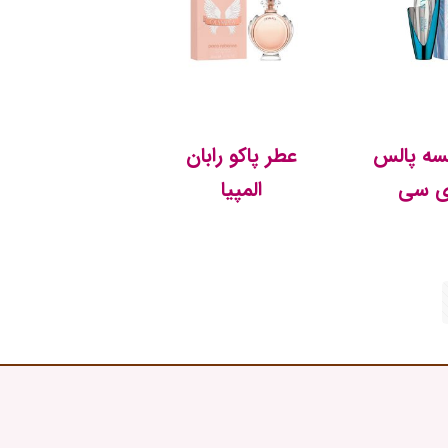
سه پالس
عطر پاکو رابان
ی سی
المپیا