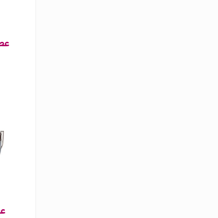
عطر
عط