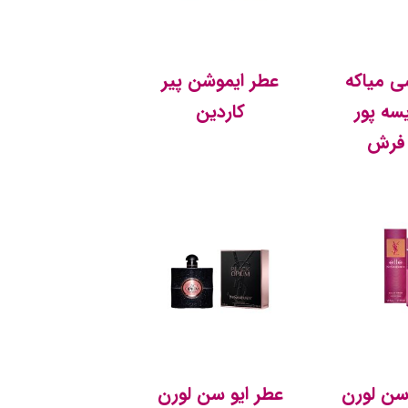
ی میاکه
عطر ایموشن پیر
یسه پور
کاردین
فرش
سن لورن
عطر ایو سن لورن