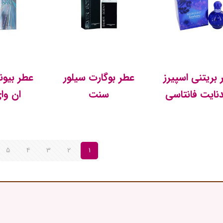
بریتنی اسپیرز
عطر بوگارت سیلور
عطر بیون
نایت فانتاسی
سنت
ان وا
۵
۴
۳
۲
۱