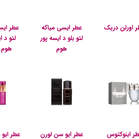
 اورلن دریک
عطر ایسی میاکه
عطر ایس
لئو بلو د ایسه پور
لئو د ا
هوم
هوم 
ر اینوکتوس
عطر ایو سن لورن
عطر ایو 