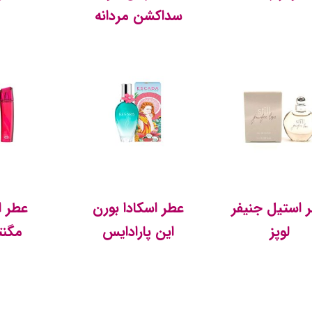
سداکشن مردانه
 استیل جنیفر
عطر اسکادا بورن
عطر ا
لوپز
این پارادایس
مگنت