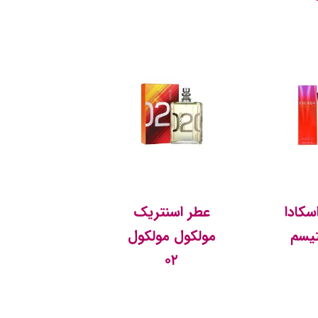
سکادا
عطر اسنتریک
یسم
مولکول مولکول
۰۲