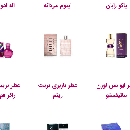
پاکو رابان
اپیوم مردانه
اله ادو
 ایو سن لورن
عطر باربری بریت
عطر بریتن
مانیفستو
ریتم
راکر فم