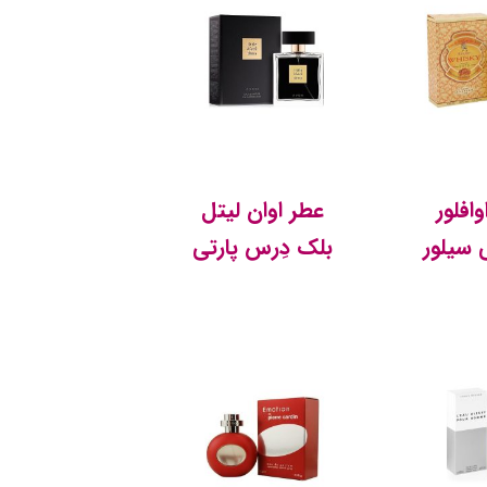
افلور
عطر اوان لیتل
سیلور
بلک دِرس پارتی