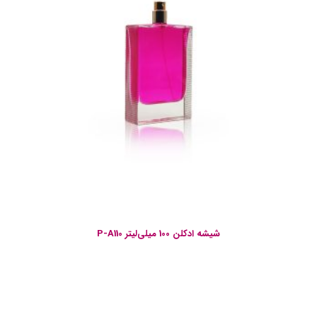
شیشه ادکلن 100 میلی‌لیتر P-A110