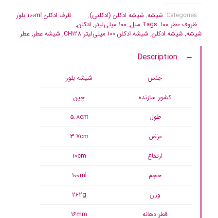
Categories:
شیشه
,
شیشه ادکلن (ادکلنی)
,
ظرف ادکلن 100ml بلور
ظروف عطر
۱۰۰ میل
Tags:
,
۱۰۰ میلی‌لیتر
,
ادکلن
,
شیشه
,
شیشه ادکلن
,
شیشه ادکلن 100 میلی‌لیتر CH128
,
شیشه عطر
,
عطر
Description
جنس
شیشه بلور
کشور سازنده
چین
طول
5.8cm
عرض
3.7cm
ارتفاع
10cm
حجم
100ml
وزن
262g
قطر دهانه
16mm