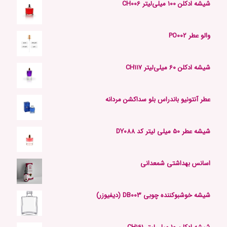
شیشه ادکلن 100 میلی‌لیتر CH006
والو عطر PO002
شیشه ادکلن 60 میلی‌لیتر CH117
عطر آنتونیو باندراس بلو سداکشن مردانه
شیشه عطر 50 میلی لیتر کد DY088
اسانس بهداشتی شمعدانی
شیشه خوشبوکننده چوبی DB003 (دیفیوزر)