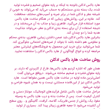
هارد باکس ادکلن باتوجه به اینکه بر پایه مقوای ضخیم و فشرده تولید
شده، یک بسته بندی مستحکم به حساب می‌آید که می‌تواند به خوبی از
شیشه عطر و ادکلن شما در برابر ضربه و آسیب‌های مختلف محافظت
کند. علاوه بر این، روکش‌های زیبایی که در هنگام ساخت هارد باکس
مورد استفاده قرار می‌گیرد، ظاهری زیبا و جذاب به آن می‌بخشد و در
نتیجه استفاده از آن برای بسته بندی ادکلن و عطر، می‌تواند جذابیت
هدیه شما را دو چندان کند.
بنابراین هارد باکس ادکلن باید ضمن داشتن زیبایی ظاهری، بدنه‌ی محکم
و مقاومی هم داشته باشد تا بتواند از ضربه‌های احتمالی جلوگیری کند.
شما می‌توانید برای خرید این محصول به فروشگاه‌های اینترنتی معتبر
مراجعه کرده و انواع گوناگونی از هارد باکس ادکلن را مشاهده نمایید.
روش ساخت هارد باکس ادکلن
همان طور که اشاره کردیم هارد باکس‌ها، فارغ از کاربردی که دارند، بر
پایه مقوای فشرده و ضخیم ساخته می‌شوند. درواقع می‌توان گفت
اصلی‌ترین ماده اولیه در ساخت هارد باکس همین مقواها است. هارد
باکس ادکلن نیز از این قاعده مستثنی نیست و به همان شیوه طراحی و
تولید می‌شود.
مراحل ساخت هارد باکس شامل فرآیندهای اتوماتیک، مونتاژ دستی و
کنترل کیفیت است. پس از ساخت بدنه و درب هارد باکس به وسیله
مقوا، یک روکش از جنس فابریک، گلاسه، کرافت، گالینگور و… روی سطح
آن کشیده می‌شود تا جعبه ظاهری زیباتر پیدا کند. بسیاری از تولید