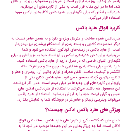
باکس در زندگی روزمره فراوان است و نمی‌توان محدودیتی برای آن قائل
شد، اما ما در این مقاله قرار است به یکی از کاربردهای آن بپردازیم.
هاردباکس ادکلن که برای نگهداری و هدیه دادن ادکلن‌های لوکس مورد
استفاده قرار می‌گیرد.
کاربرد انواع هارد باکس
هاردباکس شیوه ساخت و متریال ویژه‌ای دارد و به همین خاطر نسبت به
دیگر محصولات کادویی و بسته بندی از استحکام بیشتری نیز برخوردار
است. از هارد باکس در زمینه‌های گوناگون استفاده می‌شود و شما
می‌توانید برای دادن هدیه‌های لوکس و ارزشمند خود به عزیزانتان یا برای
نگهداری اشیای خاصی که در منزل دارید از هارد باکس استفاده کنید.
هارد باکس برای بسته بندی هدایایی همچون طلا و جواهرات مانند
انگشتر و گردنبند، ساعت، تلفن همراه و لوازم جانبی آن، روسری و عطر و
ادکلن، بهترین گزینه محسوب می‌شود. هاردباکس ادکلن یکی از
رایج‌ترین کاربردهای این جعبه‌ها در میان مردم است. حتی اگر فروشنده
این محصول هم باشید می‌توانید با استفاده از هاردباکس ادکلن های
نفیس و گران قیمت خود را به فروش برسانید. استفاده از هارد باکس
می‌تواند ویترینی زیباتر و خاص‌تر در فروشگاه شما به نمایش بگذارد.
ویژگی‌های هارد باکس ادکلن چیست؟
همان طور که گفتیم یکی از کاربردهای هارد باکس، بسته بندی انواع
ادکلن است. اما چه ویژگی‌هایی در این جعبه‌ها موجب می‌شود تا به