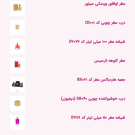
عطر اوافلور ویسکی سیلور
درب عطر چوبی کد CD001
شیشه عطر 100 میلی لیتر کد DY077
عطر کلوهه نارسیس
جعبه هاردباکس عطر کد BX061
درب خوشبوکننده چوبی DB040 (دیفیوزر)
شیشه عطر 50 میلی لیتر کد DY119