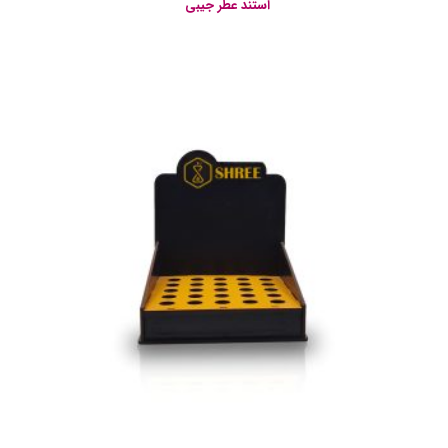
استند عطر جیبی