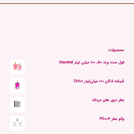
محصولات
فول ست برند 50، 100 میلی لیتر Imperial
شیشه ادکلن 100 میلی‌لیتر CH101
عطر دیور هایر مردانه
والو عطر PO004