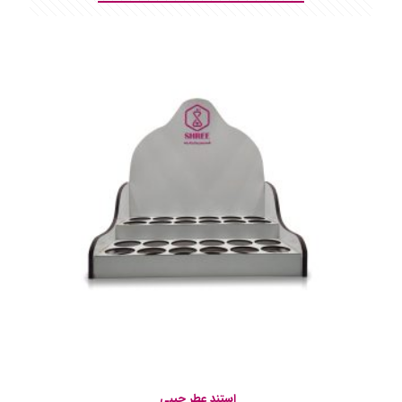
استند عطر جیبی