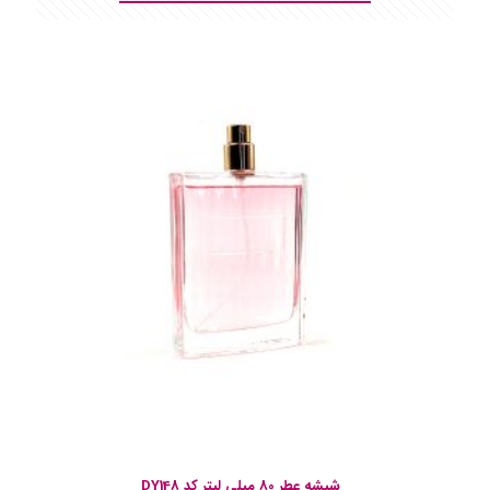
شیشه عطر 80 میلی لیتر کد DY148