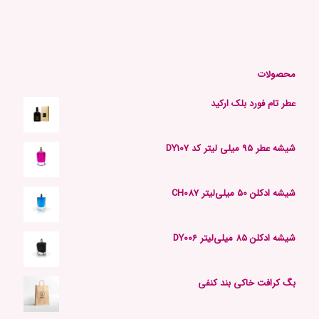
محصولات
عطر تام فورد بلک ارکید
شیشه عطر 95 میلی لیتر کد DY107
شیشه ادکلن 50 میلی‌لیتر CH087
شیشه ادکلن 85 میلی‌لیتر DY006
بگ کرافت خاکی بند کنفی