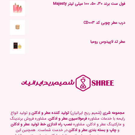
فول ست برند 30، 50، 100 میلی لیتر Majesty
درب عطر چوبی کد CD003
عطر تد لاپیدوس رومبا
مجموعه شری
(شمیم ریح ایرانیان)
تولید کننده عطر و ادکلن
و تولید انواع
رایحه با خدمات مشاوره
فرمولاسیون عطر و ادکلن
، مشاوره فروش برندینگ
و مارکتینگ عطر و ادکلن، مشاوره
نصب راه اندازی خط تولید عطر و ادکلن
و
چاپ و بسته بندی عطر و ادکلن
در خدمت شماست. همچنین این